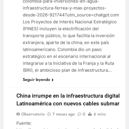
colombia-para-inversiones-en-agua-
infraestructura-ferrea-y-mas-proyectos-
desde-2026-921744?utm_source=chatgpt.com
Los Proyectos de Interés Nacional Estratégico
(PINES) incluyen la electrificación del
transporte público, lo que facilita la inversión
extranjera, aparte de la china, en este país
latinoamericano. Colombia dio un paso
estratégico en el escenario internacional al
integrarse a la Iniciativa de la Franja y la Ruta
(BRI), el ambicioso plan de infraestructura…
Seguir leyendo
China irrumpe en la infraestructura digital de
Latinoamérica con nuevos cables submarino
Observatorio
7 meses ago
0
6 mins
CHILE
INFRAESTRUCTURA
Fuente: