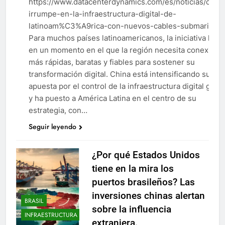
https://www.datacenterdynamics.com/es/noticias/china
TECNOLOGÍA
irrumpe-en-la-infraestructura-digital-de-
latinoam%C3%A9rica-con-nuevos-cables-submarinos
Para muchos países latinoamericanos, la iniciativa llega
en un momento en el que la región necesita conexione
más rápidas, baratas y fiables para sostener su
transformación digital.​ China está intensificando su
apuesta por el control de la infraestructura digital globa
y ha puesto a América Latina en el centro de su
estrategia, con…
Seguir leyendo
¿Por qué Estados Unidos
tiene en la mira los
puertos brasileños? Las
inversiones chinas alertan
BRASIL
sobre la influencia
INFRAESTRUCTURA
extranjera.