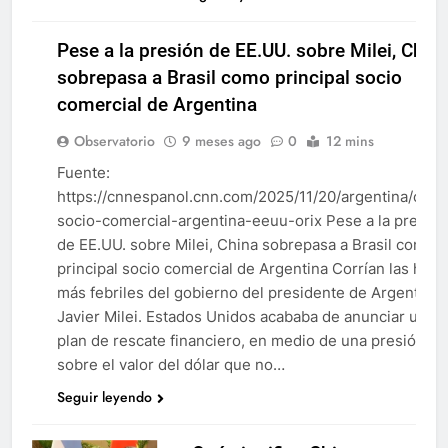
Pese a la presión de EE.UU. sobre Milei, Chin
sobrepasa a Brasil como principal socio
ARGENTINA
comercial de Argentina
BRASIL
Observatorio
9 meses ago
0
12 mins
COMERCIO
EXTERIOR
Fuente:
https://cnnespanol.cnn.com/2025/11/20/argentina/chin
socio-comercial-argentina-eeuu-orix Pese a la presión
de EE.UU. sobre Milei, China sobrepasa a Brasil como
principal socio comercial de Argentina Corrían las hora
más febriles del gobierno del presidente de Argentina,
Javier Milei. Estados Unidos acababa de anunciar un
plan de rescate financiero, en medio de una presión
sobre el valor del dólar que no…
Seguir leyendo