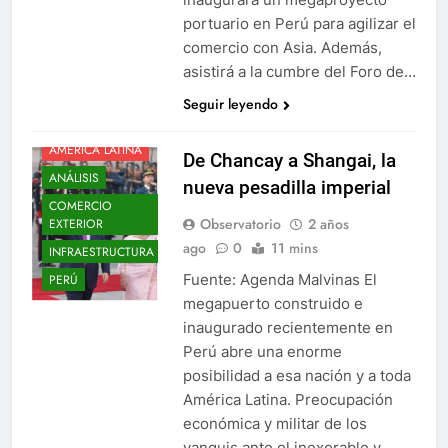
portuario en Perú para agilizar el
comercio con Asia. Además,
asistirá a la cumbre del Foro de…
Seguir leyendo
AMÉRICA LATINA
De Chancay a Shangai, la
ANÁLISIS
nueva pesadilla imperial
COMERCIO
Observatorio
2 años
EXTERIOR
ago
0
11 mins
INFRAESTRUCTURA
Fuente: Agenda Malvinas El
PERÚ
megapuerto construido e
inaugurado recientemente en
Perú abre una enorme
posibilidad a esa nación y a toda
América Latina. Preocupación
económica y militar de los
yanquis ante el inexorable y