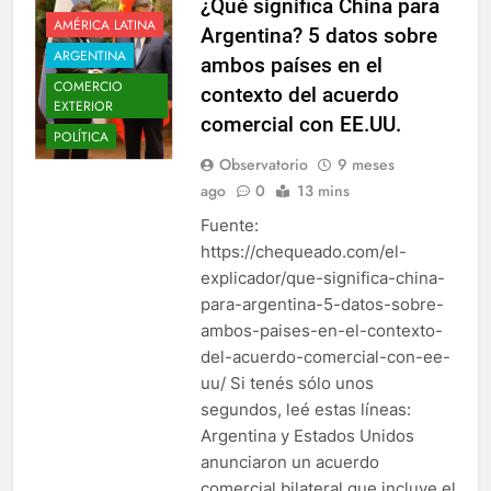
¿Qué significa China para
AMÉRICA LATINA
Argentina? 5 datos sobre
ARGENTINA
ambos países en el
COMERCIO
contexto del acuerdo
EXTERIOR
comercial con EE.UU.
POLÍTICA
Observatorio
9 meses
ago
0
13 mins
Fuente:
https://chequeado.com/el-
explicador/que-significa-china-
para-argentina-5-datos-sobre-
ambos-paises-en-el-contexto-
del-acuerdo-comercial-con-ee-
uu/ Si tenés sólo unos
segundos, leé estas líneas:
Argentina y Estados Unidos
anunciaron un acuerdo
comercial bilateral que incluye el