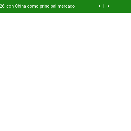
podría enfrentar una segunda oleada de
autos chinos
China supera los USD 100.000 millones
por las represas y tensiona con EE.UU.
/26, con China como principal mercado
podría enfrentar una segunda oleada de
autos chinos
China supera los USD 100.000 millones