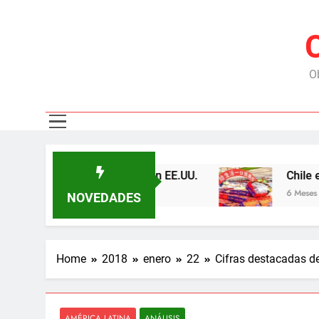
Ob
as y tensiona con EE.UU.
Chile exporta 113,8
6 Meses Ago
NOVEDADES
Home
2018
enero
22
Cifras destacadas de
AMÉRICA LATINA
ANÁLISIS