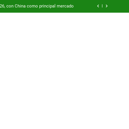
podría enfrentar una segunda oleada de
autos chinos
China supera los USD 100.000 millones
por las represas y tensiona con EE.UU.
/26, con China como principal mercado
podría enfrentar una segunda oleada de
autos chinos
China supera los USD 100.000 millones