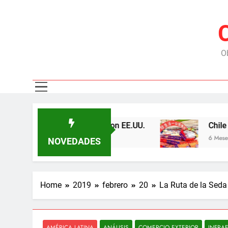
Ob
s y tensiona con EE.UU.
Chile exporta 113,8 m
6 Meses Ago
NOVEDADES
Home
2019
febrero
20
La Ruta de la Seda
AMÉRICA LATINA
ANÁLISIS
COMERCIO EXTERIOR
INFRA