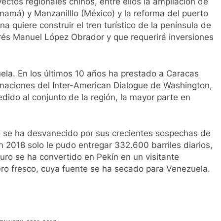
ectos regionales chinos, entre ellos la ampliación de
namá) y Manzanilllo (México) y la reforma del puerto
quiere construir el tren turístico de la península de
rés Manuel López Obrador y que requerirá inversiones
la. En los últimos 10 años ha prestado a Caracas
maciones del Inter-American Dialogue de Washington,
dido al conjunto de la región, la mayor parte en
ño se ha desvanecido por sus crecientes sospechas de
n 2018 solo le pudo entregar 332.600 barriles diarios,
o se ha convertido en Pekín en un visitante
ero fresco, cuya fuente se ha secado para Venezuela.