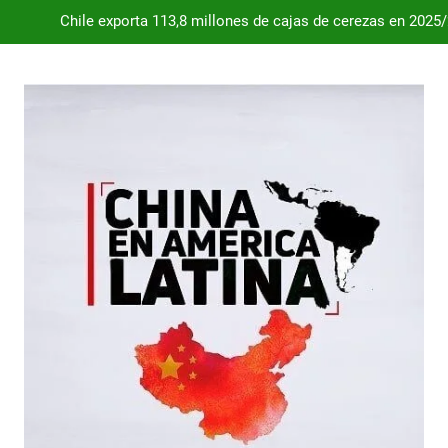
Dependencia de Brasil: por qué la industria automotriz argentina 
Desde 2008, el déficit comercial acumulado de Argentina con 
Milei destraba el acuerdo con China 
Chile exporta 113,8 millones de cajas de cerezas en 2025
Dependencia de Brasil: por qué la industria automotriz argentina 
Desde 2008, el déficit comercial acumulado de Argentina con 