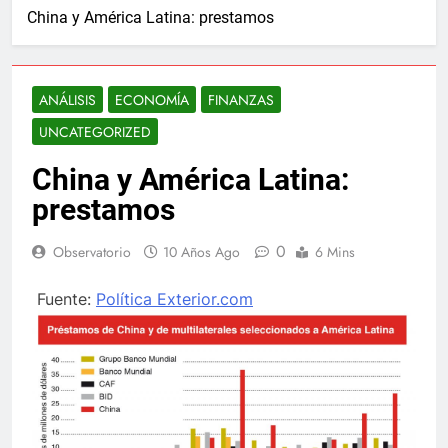
China y América Latina: prestamos
ANÁLISIS
ECONOMÍA
FINANZAS
UNCATEGORIZED
China y América Latina:
prestamos
0
Observatorio
10 Años Ago
6 Mins
Fuente:
Política Exterior.com