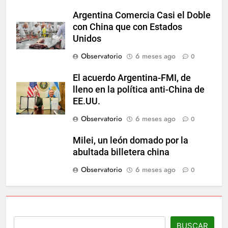
Argentina Comercia Casi el Doble
con China que con Estados
Unidos
Observatorio
6 meses ago
0
El acuerdo Argentina-FMI, de
lleno en la política anti-China de
EE.UU.
Observatorio
6 meses ago
0
Milei, un león domado por la
abultada billetera china
Observatorio
6 meses ago
0
BUSCAR