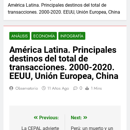
América Latina. Principales destinos del total de
transacciones. 2000-2020. EEUU, Unión Europea, China
ANÁLISIS
ECONOMÍA
INFOGRAFÍA
América Latina. Principales
destinos del total de
transacciones. 2000-2020.
EEUU, Unión Europea, China
0
Observatorio
11 Años Ago
1 Mins
Previous:
Next:
Navegación
de
La CEPAL advierte
Perú: un muerto y un