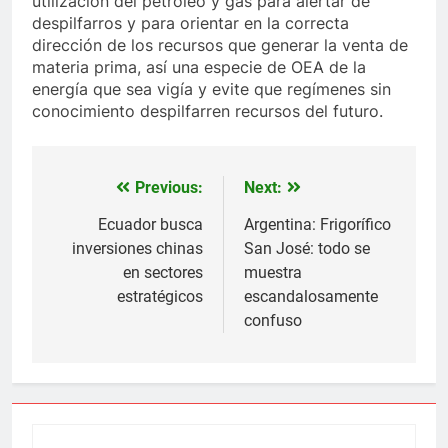
utilización del petróleo y gas para alertar de
despilfarros y para orientar en la correcta
dirección de los recursos que generar la venta de
materia prima, así una especie de OEA de la
energía que sea vigía y evite que regímenes sin
conocimiento despilfarren recursos del futuro.
Previous:
Next:
Navegación
de
Ecuador busca
Argentina: Frigorífico
inversiones chinas
San José: todo se
entradas
en sectores
muestra
estratégicos
escandalosamente
confuso