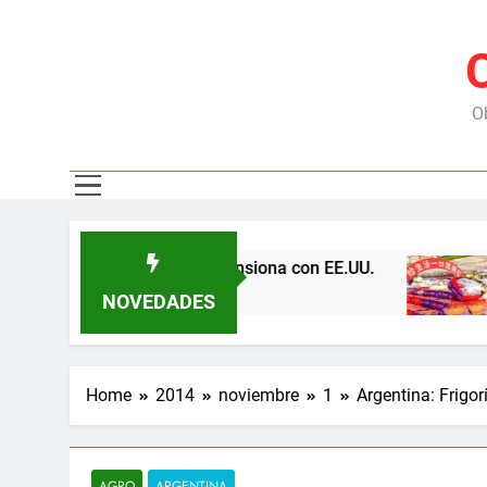
Ob
las represas y tensiona con EE.UU.
Chile expo
6 Meses Ago
NOVEDADES
Home
2014
noviembre
1
Argentina: Frigo
AGRO
ARGENTINA