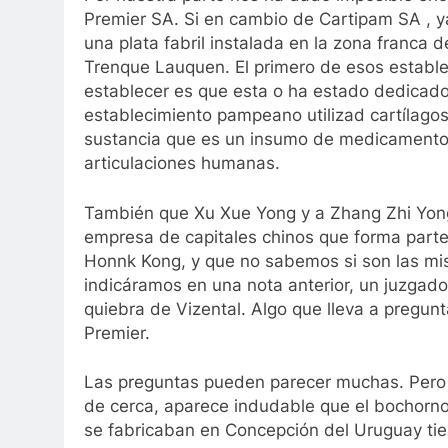
Premier SA. Si en cambio de Cartipam SA , y
una plata fabril instalada en la zona franca d
Trenque Lauquen. El primero de esos estable
establecer es que esta o ha estado dedicado 
establecimiento pampeano utilizad cartílagos
sustancia que es un insumo de medicamento uti
articulaciones humanas.
También que Xu Xue Yong y a Zhang Zhi Yong se
empresa de capitales chinos que forma par
Honnk Kong, y que no sabemos si son las mis
indicáramos en una nota anterior, un juzgado 
quiebra de Vizental. Algo que lleva a pregun
Premier.
Las preguntas pueden parecer muchas. Pero 
de cerca, aparece indudable que el bochorno
se fabricaban en Concepción del Uruguay tie