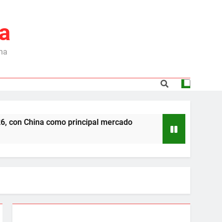
a
ina
 como principal mercado
Dependencia de Brasi
6 Meses Ago