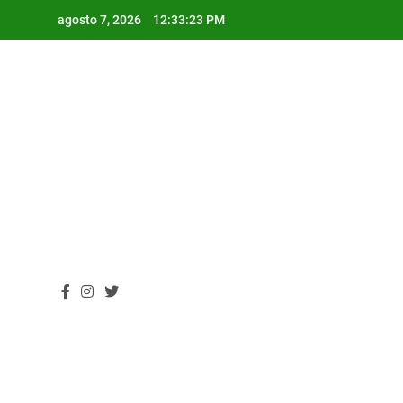
Skip
agosto 7, 2026
12:33:23 PM
to
content