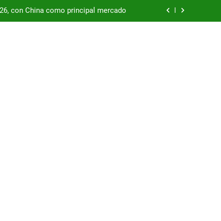
/26, con China como principal mercado
podría enfrentar una segunda oleada de
autos chinos
China supera los USD 100.000 millones
por las represas y tensiona con EE.UU.
/26, con China como principal mercado
podría enfrentar una segunda oleada de
autos chinos
China supera los USD 100.000 millones