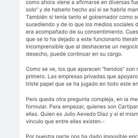
como ahora viene a afirmarse en diversas f
solo” y de haberlo hecho así si se habría m
También si tenía tanto el gobernador como su 
sucediendo y de lo que los medios sociales d
era acompañado de su consentimiento. Cuest
que se lo ha dejado a este funcionario litera
incomprensible que al deshacerse un negocio
desecho, puede continuar en su cargo.
Como se ve, los que aparecen “heridos” son m
primero. Las empresas privadas que apoyaron l
triste papel que se ha jugado en todo este en
Pero queda otra pregunta compleja, en la me
formular. Para empezar, quienes son Cartipam
ellas. Quien es Julio Aevedo Díaz y si el mi
vínculo que entre ellas existen.-
Por nuestra parte nos ha dado imposible en