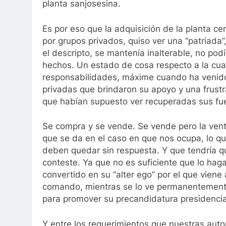
planta sanjosesina.
Es por eso que la adquisición de la planta c
por grupos privados, quiso ver una “patriad
el descripto, se mantenía inalterable, no podí
hechos. Un estado de cosa respecto a la cual
responsabilidades, máxime cuando ha venido 
privadas que brindaron su apoyo y una frust
que habían supuesto ver recuperadas sus fue
Se compra y se vende. Se vende pero la vent
que se da en el caso en que nos ocupa, lo qu
deben quedar sin respuesta. Y que tendría qu
conteste. Ya que no es suficiente que lo hag
convertido en su “alter ego” por el que viene
comando, mientras se lo ve permanentemente
para promover su precandidatura presidencia
Y entre los requerimientos que nuestras autor