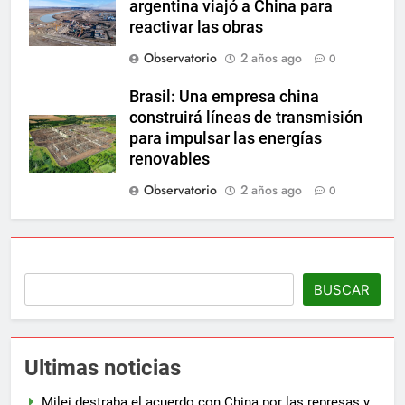
argentina viajó a China para
reactivar las obras
Observatorio
2 años ago
0
Brasil: Una empresa china
construirá líneas de transmisión
para impulsar las energías
renovables
Observatorio
2 años ago
0
BUSCAR
Ultimas noticias
Milei destraba el acuerdo con China por las represas y