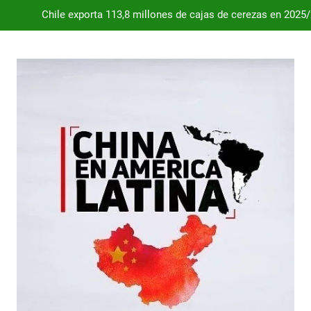
Chile exporta 113,8 millones de cajas de cerezas en 2025
Dependencia de Brasil: por qué la industria automotriz argentina 
Desde 2008, el déficit comercial acumulado de Argentina con 
Milei destraba el acuerdo con China 
Chile exporta 113,8 millones de cajas de cerezas en 2025
Dependencia de Brasil: por qué la industria automotriz argentina 
Desde 2008, el déficit comercial acumulado de Argentina con 