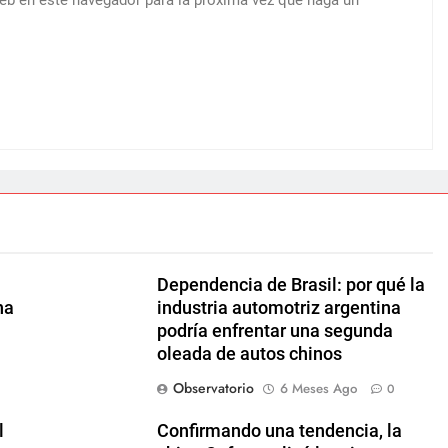
web en este navegador para la próxima vez que haga un
Dependencia de Brasil: por qué la
na
industria automotriz argentina
podría enfrentar una segunda
oleada de autos chinos
Observatorio
6 Meses Ago
0
l
Confirmando una tendencia, la