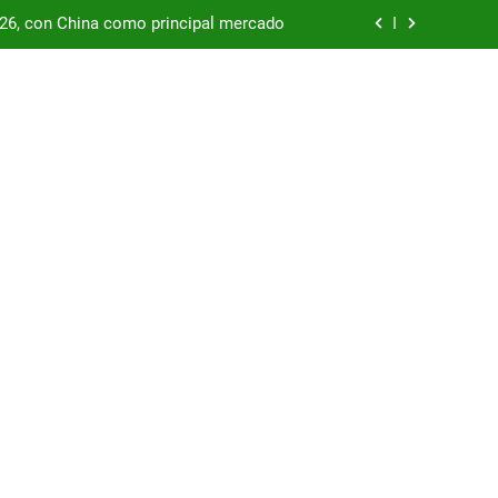
/26, con China como principal mercado
podría enfrentar una segunda oleada de
autos chinos
China supera los USD 100.000 millones
por las represas y tensiona con EE.UU.
/26, con China como principal mercado
podría enfrentar una segunda oleada de
autos chinos
China supera los USD 100.000 millones