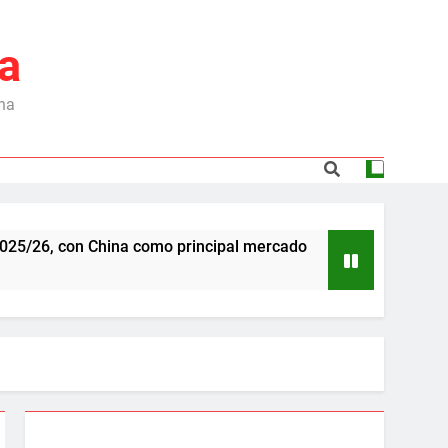
a
ina
China como principal mercado
Dependencia de B
6 Meses Ago