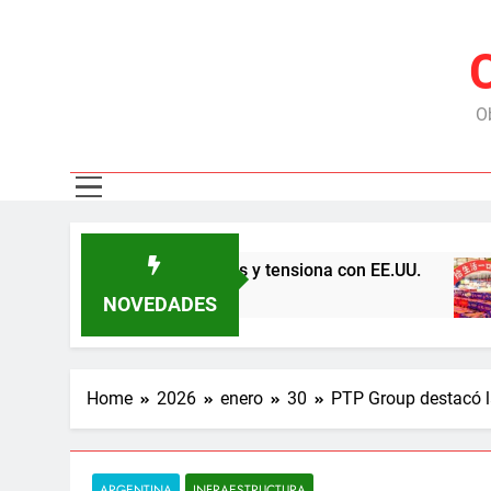
Ob
 por las represas y tensiona con EE.UU.
Chile
6 Mese
NOVEDADES
Home
2026
enero
30
PTP Group destacó l
ARGENTINA
INFRAESTRUCTURA