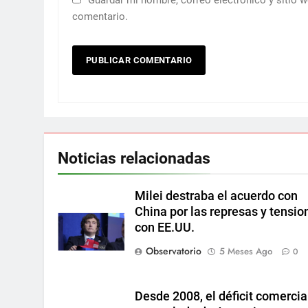
Guardar mi nombre, correo electrónico y sitio 
comentario.
Noticias relacionadas
Milei destraba el acuerdo con
China por las represas y tensio
con EE.UU.
Observatorio
5 Meses Ago
0
Desde 2008, el déficit comercia