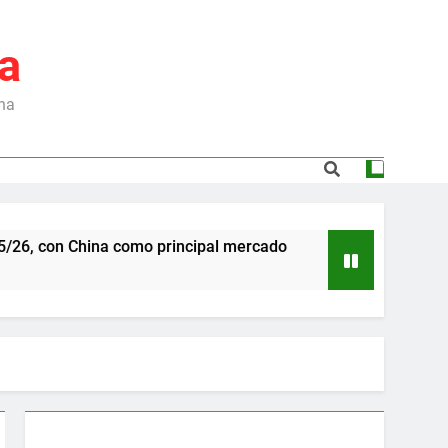
a
ina
a como principal mercado
Dependencia de Bras
6 Meses Ago