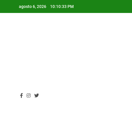
Skip
agosto 6, 2026
10:10:34 PM
to
content