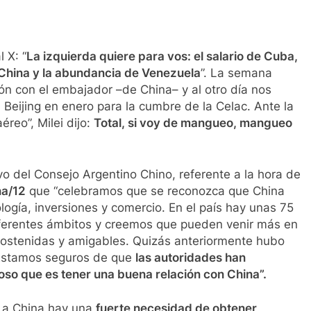
 X: “
La izquierda quiere para vos: el salario de Cuba,
e China y la abundancia de Venezuela
”. La semana
ón con el embajador –de China– y al otro día nos
a Beijing en enero para la cumbre de la Celac. Ante la
reo”, Milei dijo:
Total, si voy de mangueo, mangueo
o del Consejo Argentino Chino, referente a la hora de
na/12
que “celebramos que se reconozca que China
ogía, inversiones y comercio. En el país hay unas 75
ferentes ámbitos y creemos que pueden venir más en
 sostenidas y amigables. Quizás anteriormente hubo
 Estamos seguros de que
las autoridades han
oso que es tener una buena relación con China”.
o a China hay una
fuerte necesidad de obtener