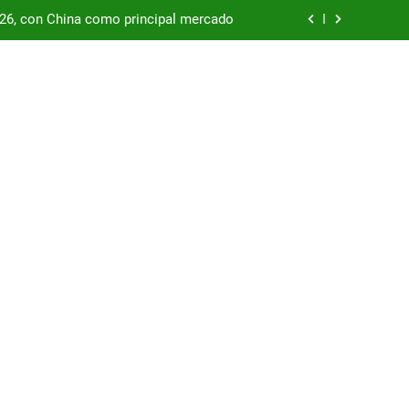
/26, con China como principal mercado
podría enfrentar una segunda oleada de
autos chinos
China supera los USD 100.000 millones
por las represas y tensiona con EE.UU.
/26, con China como principal mercado
podría enfrentar una segunda oleada de
autos chinos
China supera los USD 100.000 millones