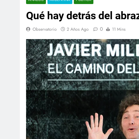
Qué hay detrás del abra
0
Observatorio
2 Años Ago
11 Mins