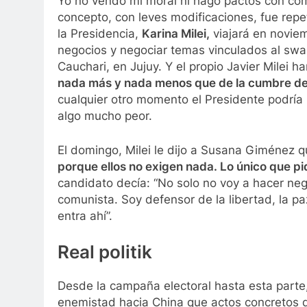
Yo no vendo mi moral ni hago pactos con comun
concepto, con leves modificaciones, fue repe
la Presidencia,
Karina Milei,
viajará en noviem
negocios y negociar temas vinculados al swap
Cauchari, en Jujuy. Y el propio Javier Milei 
nada más y nada menos que de la cumbre de 
cualquier otro momento el Presidente podría 
algo mucho peor.
El domingo, Milei le dijo a Susana Giménez 
porque ellos no exigen nada. Lo único que pi
candidato decía: “No solo no voy a hacer ne
comunista. Soy defensor de la libertad, la pa
entra ahí”.
Real politik
Desde la campaña electoral hasta esta parte
enemistad hacia China que actos concretos d