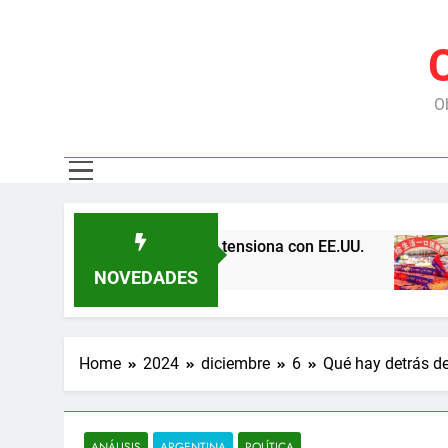
Ob
 las represas y tensiona con EE.UU.
Chile exp
6 Meses Ago
NOVEDADES
Home
2024
diciembre
6
Qué hay detrás de
ANÁLISIS
ARGENTINA
POLÍTICA