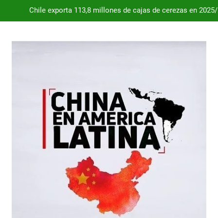
Chile exporta 113,8 millones de cajas de cerezas en 2025
Dependencia de Brasil: por qué la industria automotriz argentina 
Desde 2008, el déficit comercial acumulado de Argentina con 
Milei destraba el acuerdo con China 
Chile exporta 113,8 millones de cajas de cerezas en 2025
Dependencia de Brasil: por qué la industria automotriz argentina 
Desde 2008, el déficit comercial acumulado de Argentina con 