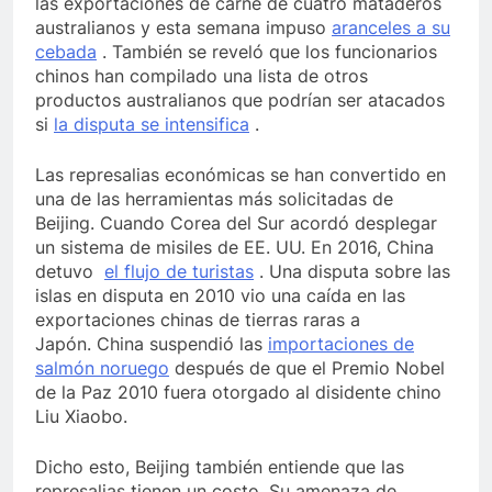
las exportaciones de carne de cuatro mataderos
australianos y esta semana impuso
aranceles a su
cebada
. También se reveló que los funcionarios
chinos han compilado una lista de otros
productos australianos que podrían ser atacados
si
la disputa se intensifica
.
Las represalias económicas se han convertido en
una de las herramientas más solicitadas de
Beijing. Cuando Corea del Sur acordó desplegar
un sistema de misiles de EE. UU. En 2016, China
detuvo
el flujo de turistas
. Una disputa sobre las
islas en disputa en 2010 vio una caída en las
exportaciones chinas de tierras raras a
Japón. China suspendió las
importaciones de
salmón noruego
después de que el Premio Nobel
de la Paz 2010 fuera otorgado al disidente chino
Liu Xiaobo.
Dicho esto, Beijing también entiende que las
represalias tienen un costo. Su amenaza de