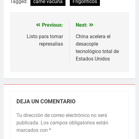
Tagged:
carne vacuna
Frigorificos
Previous:
Next:
Navegación
de
Listo para tomar
China acelera el
represalias
desacople
entradas
tecnológico total de
Estados Unidos
DEJA UN COMENTARIO
Tu dirección de correo electrónico no será
publicada.
Los campos obligatorios están
marcados con
*