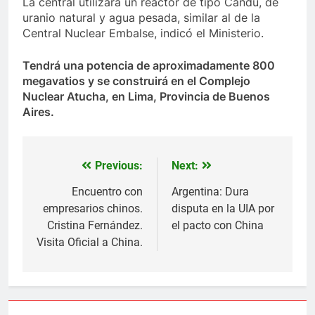
La central utilizará un reactor de tipo Candu, de
uranio natural y agua pesada, similar al de la
Central Nuclear Embalse, indicó el Ministerio.
Tendrá una potencia de aproximadamente 800
megavatios y se construirá en el Complejo
Nuclear Atucha, en Lima, Provincia de Buenos
Aires.
Previous:
Next:
Navegación
de
Encuentro con
Argentina: Dura
empresarios chinos.
disputa en la UIA por
entradas
Cristina Fernández.
el pacto con China
Visita Oficial a China.