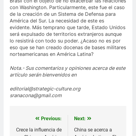
Brasil con el objeto de no exacerbar las relaciones
con Washington. Particularmente, este fue el caso
de la creación de un Sistema de Defensa para
América del Sur. La necesidad de este es
evidente. Más temprano que tarde, Estado Unidos
será expulsado de territorios extranjeros aunque
lo resistirá con todo su poder. ¿Acaso no es por
eso que se han creado docenas de bases militares
norteamericanas en América Latina?
Nota.- Sus comentarios y opiniones acerca de este
artículo serán bienvenidos en
editorial@strategic-culture.org
sranacona@gmail.com
Previous:
Next:
Navegación
de
Crece la influencia de
China se acerca a