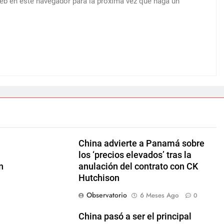
web en este navegador para la próxima vez que haga un
China advierte a Panamá sobre
los ‘precios elevados’ tras la
n
anulación del contrato con CK
Hutchison
Observatorio
6 Meses Ago
0
China pasó a ser el principal