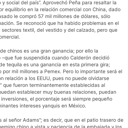
 y social del país”. Aprovechó Peña para resaltar la
 equilibrio en la relación comercial con China, dado
asado le compró 57 mil millones de dólares, sólo
 nación. Se reconoció que ha habido problemas en el
sectores textil, del vestido y del calzado, pero que
omercial.
de chinos es una gran ganancia; por ello la
o –que fue suspendida cuando Calderón decidió
 de tequila es una ganancia en esta primera gira;
 por mil millones a Pemex. Pero lo importante será el
on relación a los EEUU, pues no puede olvidarse
ia” que fueron terminantemente establecidas al
a puedan establecer muy buenas relaciones, puedan
 inversiones, el porcentaje será siempre pequeño
minantes intereses yanquis en México.
s al señor Adams”; es decir, que en el patio trasero de
emigo chino a vista y paciencia de la embajada y los