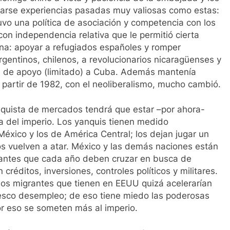
darse experiencias pasadas muy valiosas como estas:
vo una política de asociación y competencia con los
n independencia relativa que le permitió cierta
ina: apoyar a refugiados españoles y romper
rgentinos, chilenos, a revolucionarios nicaragüenses y
ión de apoyo (limitado) a Cuba. Además mantenía
 partir de 1982, con el neoliberalismo, mucho cambió.
onquista de mercados tendrá que estar –por ahora-
ra del imperio. Los yanquis tienen medido
México y los de América Central; los dejan jugar un
los vuelven a atar. México y las demás naciones están
grantes que cada año deben cruzar en busca de
créditos, inversiones, controles políticos y militares.
 los migrantes que tienen en EEUU quizá acelerarían
ntesco desempleo; de eso tiene miedo las poderosas
r eso se someten más al imperio.