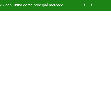
/26, con China como principal mercado
podría enfrentar una segunda oleada de
autos chinos
China supera los USD 100.000 millones
por las represas y tensiona con EE.UU.
/26, con China como principal mercado
podría enfrentar una segunda oleada de
autos chinos
China supera los USD 100.000 millones