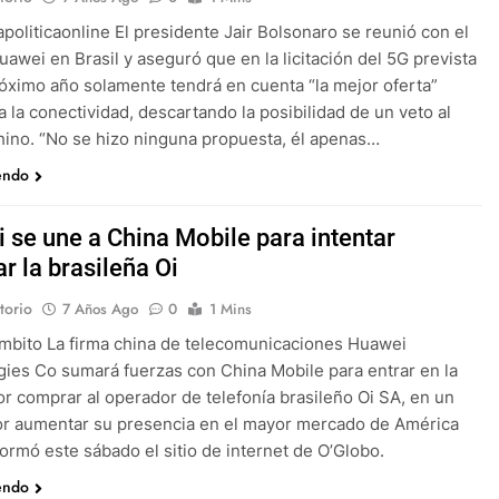
apoliticaonline El presidente Jair Bolsonaro se reunió con el
awei en Brasil y aseguró que en la licitación del 5G prevista
róximo año solamente tendrá en cuenta “la mejor oferta”
a la conectividad, descartando la posibilidad de un veto al
hino. “No se hizo ninguna propuesta, él apenas…
endo
 se une a China Mobile para intentar
r la brasileña Oi
torio
7 Años Ago
0
1 Mins
mbito La firma china de telecomunicaciones Huawei
ies Co sumará fuerzas con China Mobile para entrar en la
or comprar al operador de telefonía brasileño Oi SA, en un
or aumentar su presencia en el mayor mercado de América
nformó este sábado el sitio de internet de O’Globo.
endo