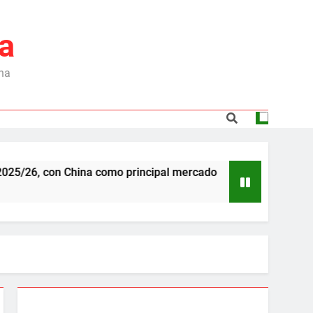
a
ina
n China como principal mercado
Dependencia de
5 Meses Ago