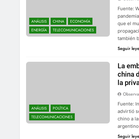
Fuente: W
pandemia 
ANÁLISIS
CHINA
ECONOMÍA
que el mu
ENERGÍA
TELECOMUNICACIONES
propagaci
también 
Seguir ley
La emb
china d
la priv
Observa
Fuente: I
ANÁLISIS
POLÍTICA
advirtió 
TELECOMUNICACIONES
chino a la
argentino
Seguir ley