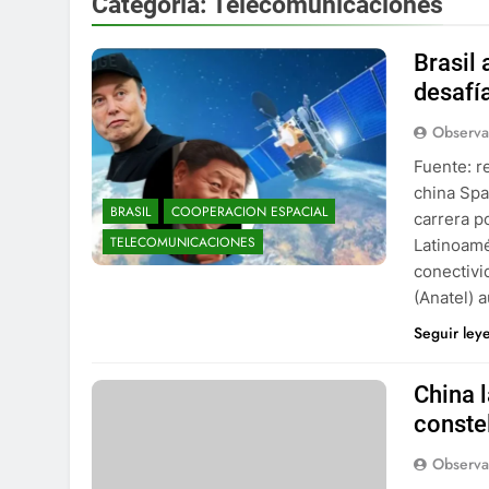
Categoría:
Telecomunicaciones
Brasil 
desafía
Observa
Fuente: r
china Spa
BRASIL
COOPERACION ESPACIAL
carrera p
TELECOMUNICACIONES
Latinoamé
conectivi
(Anatel) 
Seguir ley
China 
conste
Observa