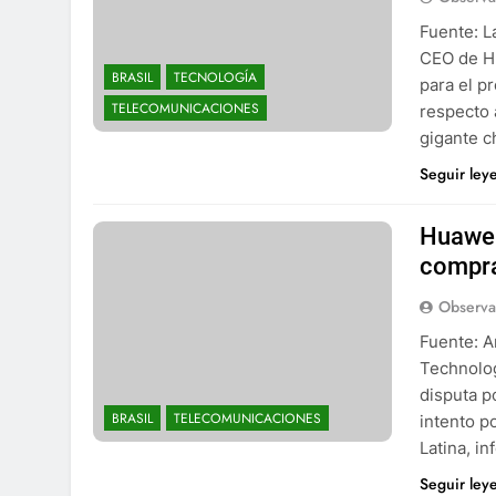
Fuente: L
CEO de Hu
BRASIL
TECNOLOGÍA
para el p
TELECOMUNICACIONES
respecto 
gigante c
Seguir ley
Huawei
compra
Observa
Fuente: A
Technolog
disputa p
BRASIL
TELECOMUNICACIONES
intento p
Latina, i
Seguir ley