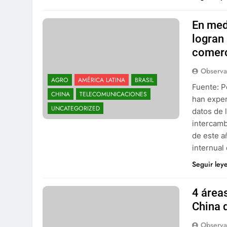
En med
logran
comerc
Observa
AGRO
AMÉRICA LATINA
BRASIL
Fuente: P
CHINA
TELECOMUNICACIONES
han exper
UNCATEGORIZED
datos de 
intercamb
de este a
internual
Seguir ley
4 área
China 
Observa