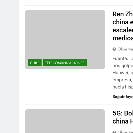
Ren Zh
china 
escaler
medio
Observa
Fuente: L
CHILE
TELECOMUNICACIONES
nos golpe
Huawei, q
empresa, 
habla his
Seguir ley
5G: Bol
china 
Observa