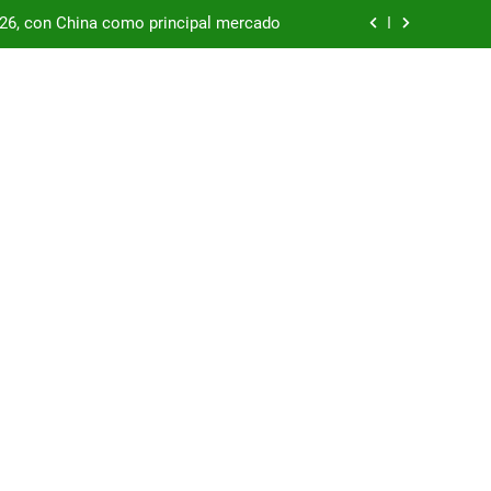
/26, con China como principal mercado
podría enfrentar una segunda oleada de
autos chinos
China supera los USD 100.000 millones
por las represas y tensiona con EE.UU.
/26, con China como principal mercado
podría enfrentar una segunda oleada de
autos chinos
China supera los USD 100.000 millones