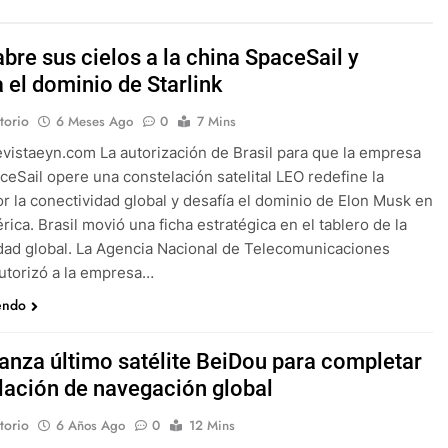
abre sus cielos a la china SpaceSail y
 el dominio de Starlink
torio
6 Meses Ago
0
7 Mins
evistaeyn.com La autorización de Brasil para que la empresa
ceSail opere una constelación satelital LEO redefine la
or la conectividad global y desafía el dominio de Elon Musk en
rica. Brasil movió una ficha estratégica en el tablero de la
dad global. La Agencia Nacional de Telecomunicaciones
autorizó a la empresa…
endo
lanza último satélite BeiDou para completar
lación de navegación global
torio
6 Años Ago
0
12 Mins