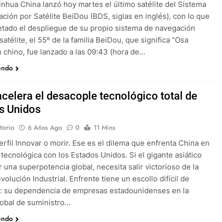
inhua China lanzó hoy martes el último satélite del Sistema
ción por Satélite BeiDou (BDS, siglas en inglés), con lo que
tado el despliegue de su propio sistema de navegación
 satélite, el 55º de la familia BeiDou, que significa “Osa
 chino, fue lanzado a las 09:43 (hora de…
endo
acelera el desacople tecnológico total de
s Unidos
torio
6 Años Ago
0
11 Mins
erfil Innovar o morir. Ese es el dilema que enfrenta China en
a tecnológica con los Estados Unidos. Si el gigante asiático
r una superpotencia global, necesita salir victorioso de la
olución Industrial. Enfrente tiene un escollo difícil de
: su dependencia de empresas estadounidenses en la
obal de suministro…
endo