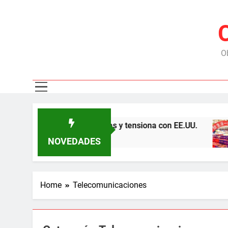
Ob
na por las represas y tensiona con EE.UU.
Chi
5 Me
NOVEDADES
Home
Telecomunicaciones