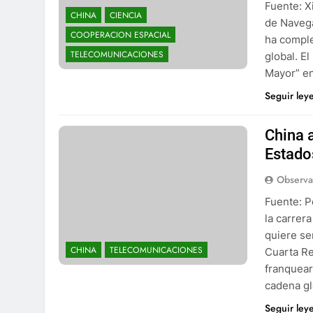
Fuente: X
CHINA
CIENCIA
de Navega
COOPERACION ESPACIAL
ha comple
TELECOMUNICACIONES
global. El
Mayor” en
Seguir ley
China 
Estado
Observa
Fuente: P
la carrer
quiere se
CHINA
TELECOMUNICACIONES
Cuarta Rev
franquear
cadena gl
Seguir ley