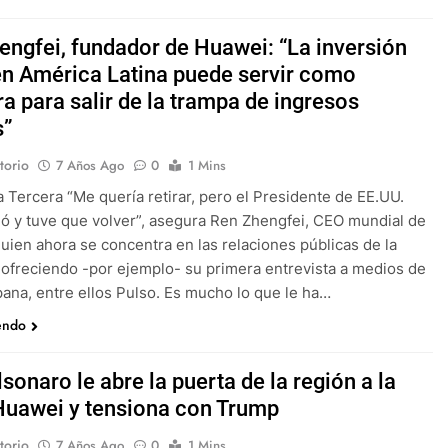
engfei, fundador de Huawei: “La inversión
en América Latina puede servir como
a para salir de la trampa de ingresos
s”
torio
7 Años Ago
0
1 Mins
a Tercera “Me quería retirar, pero el Presidente de EE.UU.
ó y tuve que volver”, asegura Ren Zhengfei, CEO mundial de
uien ahora se concentra en las relaciones públicas de la
ofreciendo -por ejemplo- su primera entrevista a medios de
pana, entre ellos Pulso. Es mucho lo que le ha…
endo
sonaro le abre la puerta de la región a la
Huawei y tensiona con Trump
torio
7 Años Ago
0
1 Mins