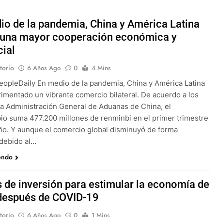
io de la pandemia, China y América Latina
 una mayor cooperación económica y
ial
torio
6 Años Ago
0
4 Mins
eopleDaily En medio de la pandemia, China y América Latina
imentado un vibrante comercio bilateral. De acuerdo a los
la Administración General de Aduanas de China, el
io suma 477.200 millones de renminbi en el primer trimestre
ño. Y aunque el comercio global disminuyó de forma
 debido al…
endo
s de inversión para estimular la economía de
después de COVID-19
torio
6 Años Ago
0
1 Mins