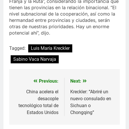
Franja y la Ruta”, considerando la importancia que
tienen las provincias en la relación binacional. “El
nivel subnacional de la cooperación, así como la
hermandad entre provincias y ciudades, serán
otras de nuestras prioridades. Hay un enorme
potencial ahí”, dijo.
Tagged:
Luis María Kreckler
Sabino Vaca Narvaja
Previous:
Next:
Navegación
de
China acelera el
Kreckler: “Abriré un
desacople
nuevo consulado en
entradas
tecnológico total de
Sichuan o
Estados Unidos
Chongqing”