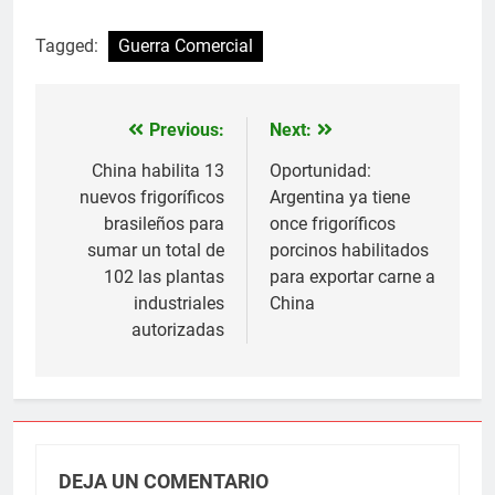
Tagged:
Guerra Comercial
Previous:
Next:
Navegación
de
China habilita 13
Oportunidad:
nuevos frigoríficos
Argentina ya tiene
entradas
brasileños para
once frigoríficos
sumar un total de
porcinos habilitados
102 las plantas
para exportar carne a
industriales
China
autorizadas
DEJA UN COMENTARIO