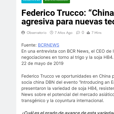
Federico Trucco: “China
agresiva para nuevas te
0
Observatorio
7 Años Ago
7 Mins
Fuente:
BCRNEWS
En una entrevista con BCR News, el CEO de l
negociaciones en torno al trigo y la soja HB4.
22 de mayo de 2019
Federico Trucco ve oportunidades en China pa
socia china DBN del evento “Introducing an En
presentaron la variedad de soja HB4, resiste
News sobre el potencial del mercado asiático,
transgénico y la coyuntura internacional.
¿Cuál es el grado de avance de esta variedad