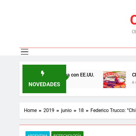
Ob
 represas y tensiona con EE.UU.
Chile exporta
6 Meses Ago
NOVEDADES
Home
2019
junio
18
Federico Trucco: “Ch
ARGENTINA
BIOTECNOLOGÍA