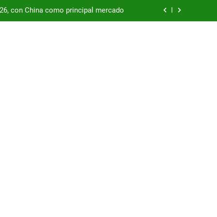
/26, con China como principal mercado
podría enfrentar una segunda oleada de
autos chinos
China supera los USD 100.000 millones
por las represas y tensiona con EE.UU.
/26, con China como principal mercado
podría enfrentar una segunda oleada de
autos chinos
China supera los USD 100.000 millones