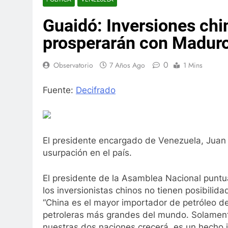
Guaidó: Inversiones chi
prosperarán con Madur
0
Observatorio
7 Años Ago
1 Mins
Fuente:
Decifrado
El presidente encargado de Venezuela, Juan 
usurpación en el país.
El presidente de la Asamblea Nacional puntu
los inversionistas chinos no tienen posibili
“China es el mayor importador de petróleo d
petroleras más grandes del mundo. Solamente
nuestras dos naciones crecerá, es un hecho in