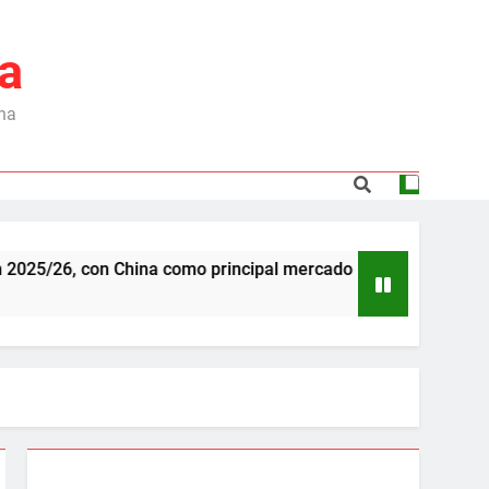
a
ina
26, con China como principal mercado
Dependen
6 Meses A