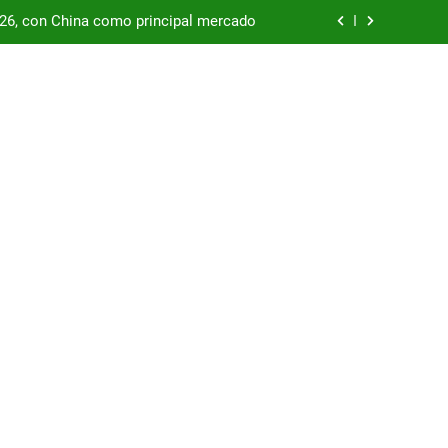
/26, con China como principal mercado
podría enfrentar una segunda oleada de
autos chinos
China supera los USD 100.000 millones
por las represas y tensiona con EE.UU.
/26, con China como principal mercado
podría enfrentar una segunda oleada de
autos chinos
China supera los USD 100.000 millones