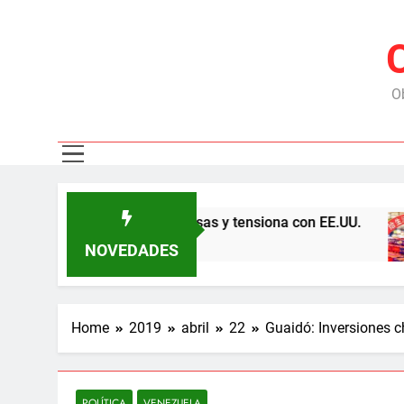
Ob
on China por las represas y tensiona con EE.UU.
NOVEDADES
Home
2019
abril
22
Guaidó: Inversiones 
POLÍTICA
VENEZUELA