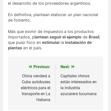
el desarrollo de los proveedores argentinos.
En definitiva, plantean elaborar un plan nacional
de fomento.
Más que eximir de impuestos a los productos
importados, p
lantean seguir el ejemplo
de
Brasil
,
que puso foco en
estimular
la
instalación de
plantas
en el país.
Previous:
Next:
Navegación
de
China venderá a
Capitales chinos
Cuba autobuses
están interesados en
entradas
eléctricos para el
la industria
transporte en La
azucarera tucumana
Habana