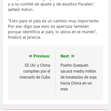
y a su comité de ajuste y de asuntos fiscales”,
señaló Astori.
“Esto para el país es un cambio muy importante.
Por eso digo que esto es apertura también
porque identifica al país, lo ubica en el mundo”,
finalizó el jerarca.
Previous:
Next:
Navegación
de
EE.UU. y China
Puerto Quequén
compiten por el
sacará medio millón
entradas
mercado de Cuba
de toneladas de soja
hacia China en un
mes