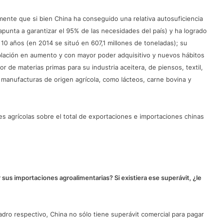
amente que si bien China ha conseguido una relativa autosuficiencia
 apunta a garantizar el 95% de las necesidades del país) y ha logrado
10 años (en 2014 se situó en 607,1 millones de toneladas); su
blación en aumento y con mayor poder adquisitivo y nuevos hábitos
 de materias primas para su industria aceitera, de piensos, textil,
 manufacturas de origen agrícola, como lácteos, carne bovina y
nes agrícolas sobre el total de exportaciones e importaciones chinas
 sus importaciones agroalimentarias? Si existiera ese superávit, ¿le
dro respectivo, China no sólo tiene superávit comercial para pagar