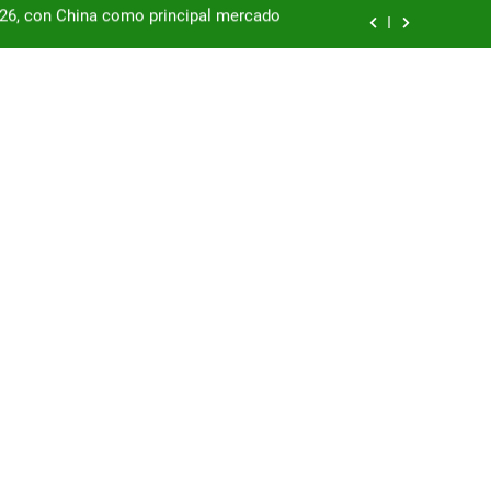
podría enfrentar una segunda oleada de
autos chinos
China supera los USD 100.000 millones
por las represas y tensiona con EE.UU.
/26, con China como principal mercado
podría enfrentar una segunda oleada de
autos chinos
China supera los USD 100.000 millones