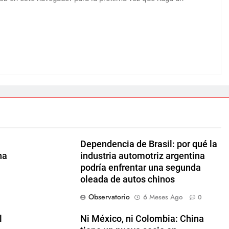
Dependencia de Brasil: por qué la
na
industria automotriz argentina
podría enfrentar una segunda
oleada de autos chinos
Observatorio
6 Meses Ago
0
l
Ni México, ni Colombia: China