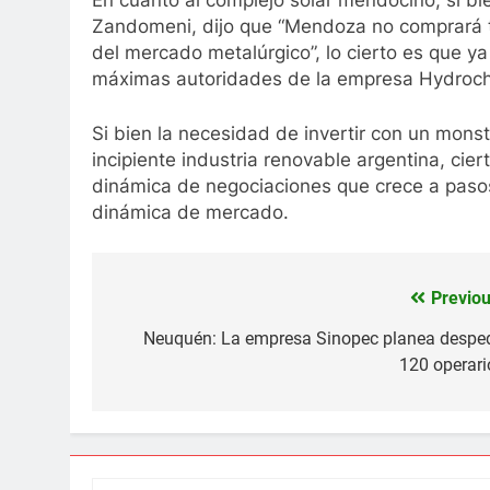
En cuanto al complejo solar mendocino, si bi
Zandomeni, dijo que “Mendoza no comprará te
del mercado metalúrgico”, lo cierto es que ya 
máximas autoridades de la empresa Hydroch
Si bien la necesidad de invertir con un monst
incipiente industria renovable argentina, ci
dinámica de negociaciones que crece a paso
dinámica de mercado.
Previou
Navegación
de
Neuquén: La empresa Sinopec planea desped
120 operari
entradas