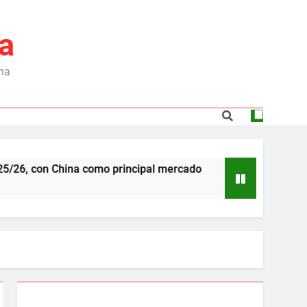
a
ina
 China como principal mercado
Dependencia de 
6 Meses Ago