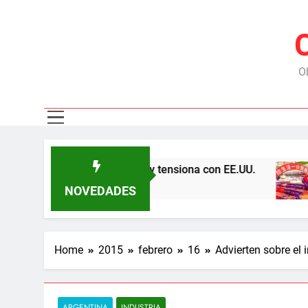
Ob
a por las represas y tensiona con EE.UU.
Chil
6 Mes
NOVEDADES
Home
2015
febrero
16
Advierten sobre el 
ARGENTINA
INDUSTRIA