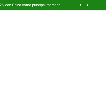
/26, con China como principal mercado
podría enfrentar una segunda oleada de
autos chinos
China supera los USD 100.000 millones
por las represas y tensiona con EE.UU.
/26, con China como principal mercado
podría enfrentar una segunda oleada de
autos chinos
China supera los USD 100.000 millones