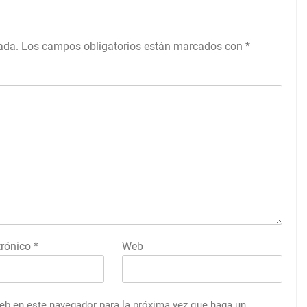
ada.
Los campos obligatorios están marcados con
*
trónico
*
Web
web en este navegador para la próxima vez que haga un