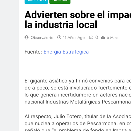
Advierten sobre el impa
la industria local
0
Observatorio
11 Años Ago
6 Mins
Fuente:
Energia Estrategica
El gigante asiático ya firmó convenios para co
de a poco, se está involucrado fuertemente e
lo que genera incertidumbre en actores nacio
nacional Industrias Metalúrgicas Pescarmona
Al respecto, Julio Totero, titular de la Asoci
que nuclea a operarios de Pescarmona, en c
señaló que “el problema de fondo en Impsa es l