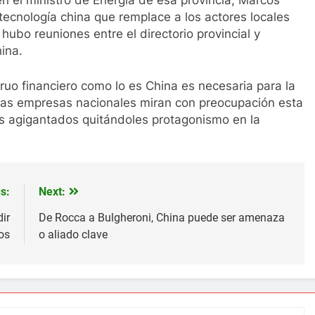
en el ministro de Energía de esa provincia, Marcos
cnología china que remplace a los actores locales
hubo reuniones entre el directorio provincial y
ina.
ruo financiero como lo es China es necesaria para la
ertas empresas nacionales miran con preocupación esta
s agigantados quitándoles protagonismo en la
s:
Next:
ir
De Rocca a Bulgheroni, China puede ser amenaza
os
o aliado clave