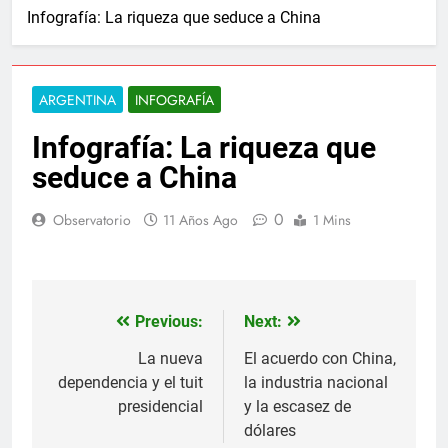
Infografía: La riqueza que seduce a China
ARGENTINA
INFOGRAFÍA
Infografía: La riqueza que
seduce a China
0
Observatorio
11 Años Ago
1 Mins
Previous:
Next:
Navegación
de
La nueva
El acuerdo con China,
dependencia y el tuit
la industria nacional
entradas
presidencial
y la escasez de
dólares