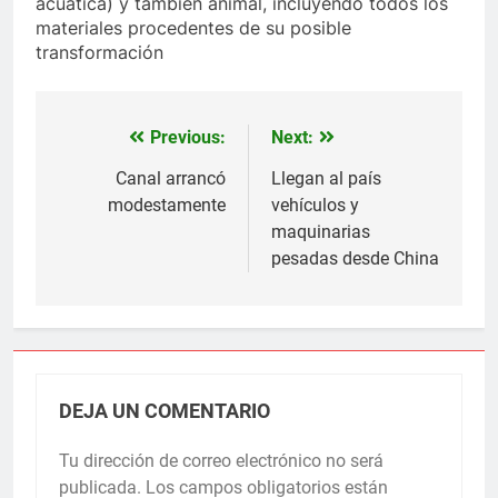
acuática) y también animal, incluyendo todos los
materiales procedentes de su posible
transformación
Previous:
Next:
Navegación
de
Canal arrancó
Llegan al país
modestamente
vehículos y
entradas
maquinarias
pesadas desde China
DEJA UN COMENTARIO
Tu dirección de correo electrónico no será
publicada.
Los campos obligatorios están