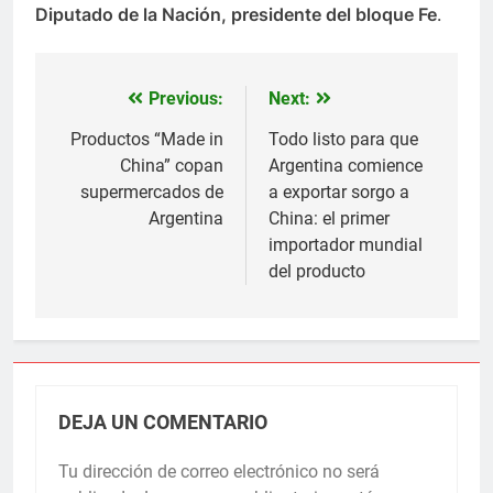
Diputado de la Nación, presidente del bloque Fe
.
Previous:
Next:
Navegación
de
Productos “Made in
Todo listo para que
China” copan
Argentina comience
entradas
supermercados de
a exportar sorgo a
Argentina
China: el primer
importador mundial
del producto
DEJA UN COMENTARIO
Tu dirección de correo electrónico no será