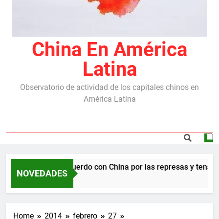
China En América
Latina
Observatorio de actividad de los capitales chinos en
América Latina
Milei destraba el acuerdo con China por las represas y tension
NOVEDADES
 Meses Ago
Home
2014
febrero
27