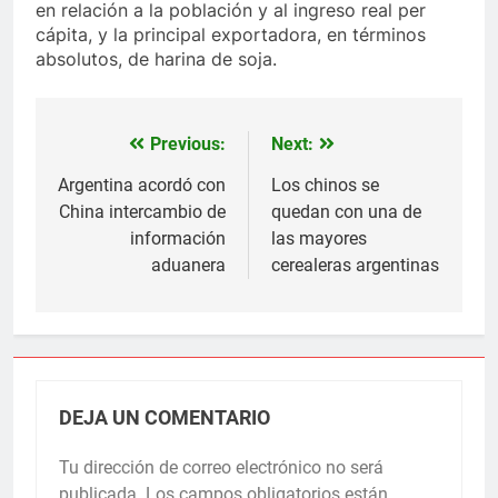
en relación a la población y al ingreso real per
cápita, y la principal exportadora, en términos
absolutos, de harina de soja.
Previous:
Next:
Navegación
de
Argentina acordó con
Los chinos se
China intercambio de
quedan con una de
entradas
información
las mayores
aduanera
cerealeras argentinas
DEJA UN COMENTARIO
Tu dirección de correo electrónico no será
publicada.
Los campos obligatorios están