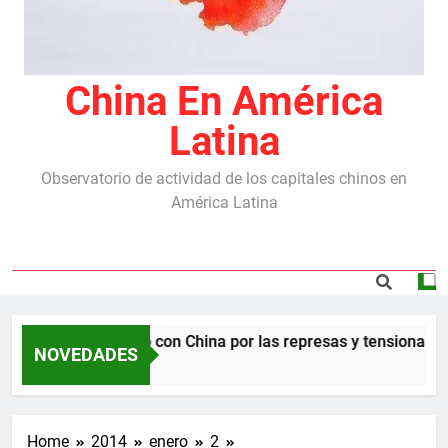
China En América
Latina
Observatorio de actividad de los capitales chinos en
América Latina
destraba el acuerdo con China por las represas y tensiona con
NOVEDADES
 Ago
Home
2014
enero
2