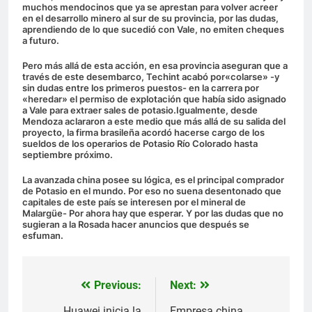
muchos mendocinos que ya se aprestan para volver acreer
en el desarrollo minero al sur de su provincia, por las dudas,
aprendiendo de lo que sucedió con Vale, no emiten cheques
a futuro.
Pero más allá de esta acción, en esa provincia aseguran que a
través de este desembarco, Techint acabó por«colarse» -y
sin dudas entre los primeros puestos- en la carrera por
«heredar» el permiso de explotación que había sido asignado
a Vale para extraer sales de potasio.Igualmente, desde
Mendoza aclararon a este medio que más allá de su salida del
proyecto, la firma brasileña acordó hacerse cargo de los
sueldos de los operarios de Potasio Río Colorado hasta
septiembre próximo.
La avanzada china posee su lógica, es el principal comprador
de Potasio en el mundo. Por eso no suena desentonado que
capitales de este país se interesen por el mineral de
Malargüe- Por ahora hay que esperar. Y por las dudas que no
sugieran a la Rosada hacer anuncios que después se
esfuman.
Previous:
Next:
Navegación
Huawei inicia la
Empresa china