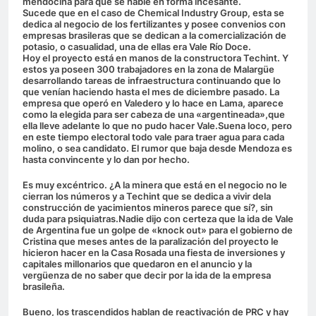
mendocina para que se hable en forma incesante.
Sucede que en el caso de Chemical Industry Group, esta se
dedica al negocio de los fertilizantes y posee convenios con
empresas brasileras que se dedican a la comercialización de
potasio, o casualidad, una de ellas era Vale Río Doce.
Hoy el proyecto está en manos de la constructora Techint. Y
estos ya poseen 300 trabajadores en la zona de Malargüe
desarrollando tareas de infraestructura continuando que lo
que venían haciendo hasta el mes de diciembre pasado. La
empresa que operó en Valedero y lo hace en Lama, aparece
como la elegida para ser cabeza de una «argentineada»,que
ella lleve adelante lo que no pudo hacer Vale.Suena loco, pero
en este tiempo electoral todo vale para traer agua para cada
molino, o sea candidato. El rumor que baja desde Mendoza es
hasta convincente y lo dan por hecho.
Es muy excéntrico. ¿A la minera que está en el negocio no le
cierran los números y a Techint que se dedica a vivir dela
construcción de yacimientos mineros parece que sí?, sin
duda para psiquiatras.Nadie dijo con certeza que la ida de Vale
de Argentina fue un golpe de «knock out» para el gobierno de
Cristina que meses antes de la paralización del proyecto le
hicieron hacer en la Casa Rosada una fiesta de inversiones y
capitales millonarios que quedaron en el anuncio y la
vergüenza de no saber que decir por la ida de la empresa
brasileña.
Bueno, los trascendidos hablan de reactivación de PRC y hay