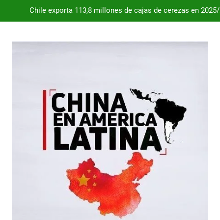
Chile exporta 113,8 millones de cajas de cerezas en 2025
Dependencia de Brasil: por qué la industria automotriz argentina 
Desde 2008, el déficit comercial acumulado de Argentina con 
Milei destraba el acuerdo con China 
Chile exporta 113,8 millones de cajas de cerezas en 2025
Dependencia de Brasil: por qué la industria automotriz argentina 
Desde 2008, el déficit comercial acumulado de Argentina con 