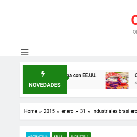
Ob
represas y tensiona con EE.UU.
Chile exporta 
6 Meses Ago
NOVEDADES
Home
2015
enero
31
Industriales brasile
ARGENTINA
BRASIL
INDUSTRIA