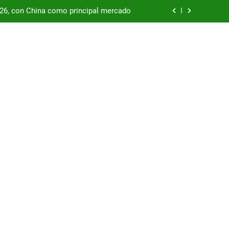
/26, con China como principal mercado
podría enfrentar una segunda oleada de
autos chinos
China supera los USD 100.000 millones
por las represas y tensiona con EE.UU.
/26, con China como principal mercado
podría enfrentar una segunda oleada de
autos chinos
China supera los USD 100.000 millones