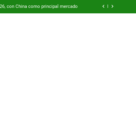
/26, con China como principal mercado
podría enfrentar una segunda oleada de
autos chinos
China supera los USD 100.000 millones
por las represas y tensiona con EE.UU.
/26, con China como principal mercado
podría enfrentar una segunda oleada de
autos chinos
China supera los USD 100.000 millones