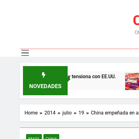
Ob
na por las represas y tensiona con EE.UU.
Chi
6 Me
NOVEDADES
Home
2014
julio
19
China empeñada en am
BRASIL
CHINA