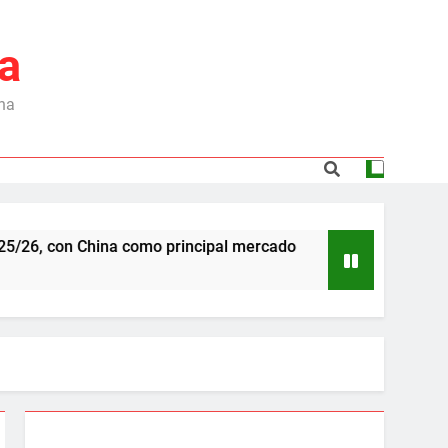
a
ina
n China como principal mercado
Dependencia de
6 Meses Ago