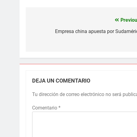
Read
more
here:
http://www.elnuevoherald.com/2014/07/17/1801398_china-
Previou
Navegación
empenada-
en-
de
Empresa china apuesta por Sudaméri
ampliar-
inversiones.html#storylink=cpy
entradas
DEJA UN COMENTARIO
Tu dirección de correo electrónico no será public
Comentario
*