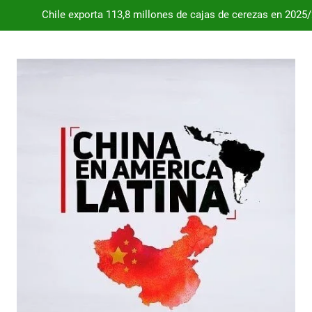
Chile exporta 113,8 millones de cajas de cerezas en 2025
Dependencia de Brasil: por qué la industria automotriz argentina 
Desde 2008, el déficit comercial acumulado de Argentina con 
Milei destraba el acuerdo con China 
Chile exporta 113,8 millones de cajas de cerezas en 2025
Dependencia de Brasil: por qué la industria automotriz argentina 
Desde 2008, el déficit comercial acumulado de Argentina con 