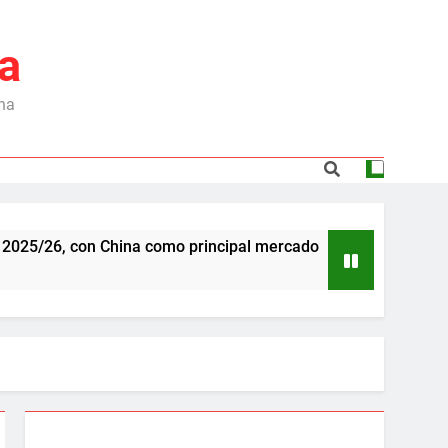
a
ina
 con China como principal mercado
Dependencia
6 Meses Ago