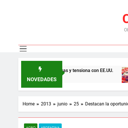
Ob
China por las represas y tensiona con EE.UU.
NOVEDADES
Home
2013
junio
25
Destacan la oportuni
AGRO
ARGENTINA