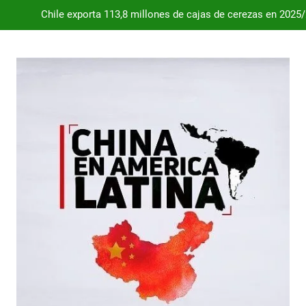
Chile exporta 113,8 millones de cajas de cerezas en 2025
Dependencia de Brasil: por qué la industria automotriz argentina 
Desde 2008, el déficit comercial acumulado de Argentina con 
Milei destraba el acuerdo con China 
Chile exporta 113,8 millones de cajas de cerezas en 2025
Dependencia de Brasil: por qué la industria automotriz argentina 
Desde 2008, el déficit comercial acumulado de Argentina con 