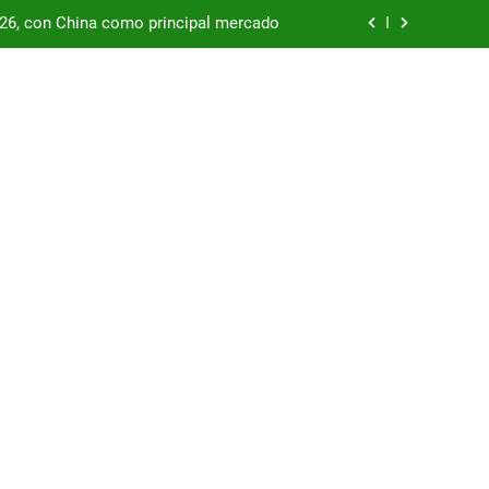
/26, con China como principal mercado
podría enfrentar una segunda oleada de
autos chinos
China supera los USD 100.000 millones
por las represas y tensiona con EE.UU.
/26, con China como principal mercado
podría enfrentar una segunda oleada de
autos chinos
China supera los USD 100.000 millones