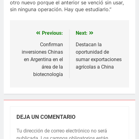
otro nuevo porque el anterior se venció sin usar,
sin ninguna operación. Hay que estudiarlo.”
Previous:
Next:
Navegación
de
Confirman
Destacan la
inversiones Chinas
oportunidad de
entradas
en Argentina en el
sumar exportaciones
área de la
agrícolas a China
biotecnología
DEJA UN COMENTARIO
Tu dirección de correo electrónico no será
publicada.
Los campos obligatorios están