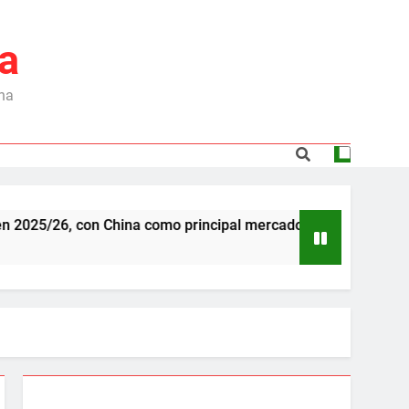
a
ina
25/26, con China como principal mercado
Depen
6 Mese