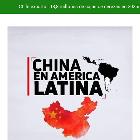
Chile exporta 113,8 millones de cajas de cerezas en 2025
Dependencia de Brasil: por qué la industria automotriz argentina 
Desde 2008, el déficit comercial acumulado de Argentina con 
Milei destraba el acuerdo con China 
Chile exporta 113,8 millones de cajas de cerezas en 2025
Dependencia de Brasil: por qué la industria automotriz argentina 
Desde 2008, el déficit comercial acumulado de Argentina con 