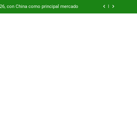
/26, con China como principal mercado
podría enfrentar una segunda oleada de
autos chinos
China supera los USD 100.000 millones
por las represas y tensiona con EE.UU.
/26, con China como principal mercado
podría enfrentar una segunda oleada de
autos chinos
China supera los USD 100.000 millones