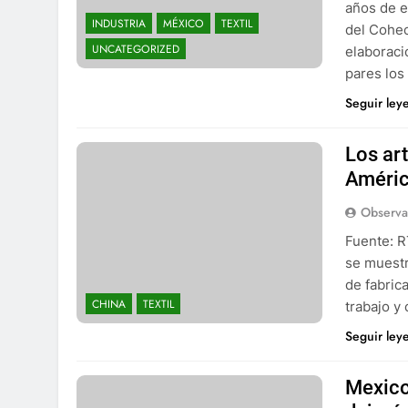
años de ed
INDUSTRIA
MÉXICO
TEXTIL
del Cohec
UNCATEGORIZED
elaboraci
pares los
Seguir ley
Los ar
Améric
Observa
Fuente: 
se muestr
de fabric
CHINA
TEXTIL
trabajo y
Seguir ley
Mexico