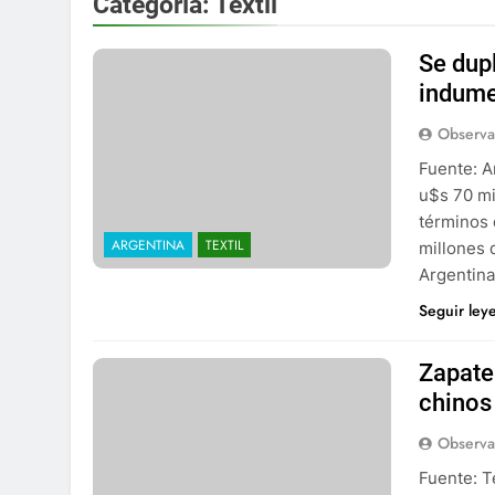
Categoría:
Textil
Se dup
indume
Observa
Fuente: A
u$s 70 mi
términos 
ARGENTINA
TEXTIL
millones 
Argentina
Seguir ley
Zapate
chinos
Observa
Fuente: T