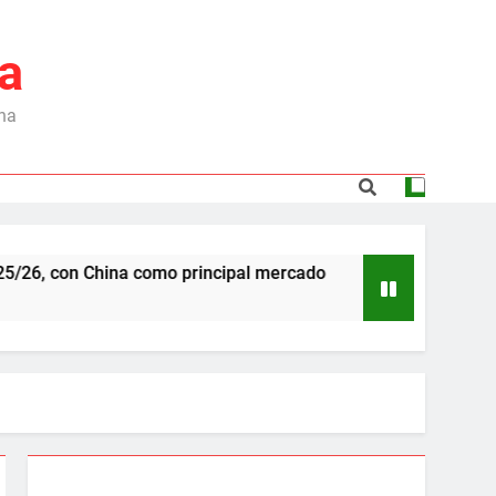
a
ina
como principal mercado
Dependencia de Brasil
6 Meses Ago