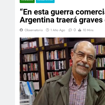
“En esta guerra comercia
Argentina traerá grave
0
Observatorio
1 Año Ago
10 Mins