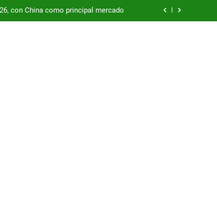
/26, con China como principal mercado
podría enfrentar una segunda oleada de
autos chinos
China supera los USD 100.000 millones
por las represas y tensiona con EE.UU.
/26, con China como principal mercado
podría enfrentar una segunda oleada de
autos chinos
China supera los USD 100.000 millones