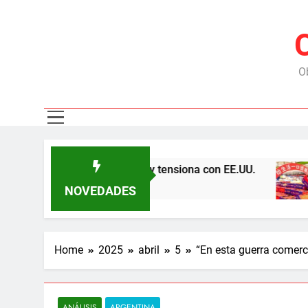
Ob
as represas y tensiona con EE.UU.
Chile expor
6 Meses Ago
NOVEDADES
Home
2025
abril
5
“En esta guerra comerci
ANÁLISIS
ARGENTINA