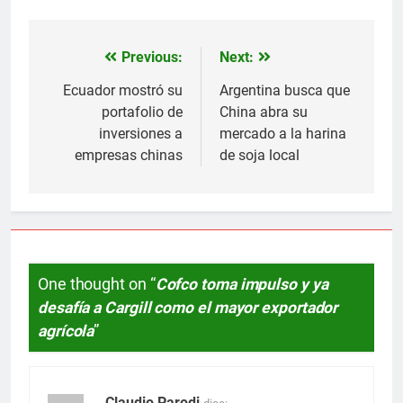
Previous:
Next:
Navegación
de
Ecuador mostró su
Argentina busca que
portafolio de
China abra su
entradas
inversiones a
mercado a la harina
empresas chinas
de soja local
One thought on “
Cofco toma impulso y ya
desafía a Cargill como el mayor exportador
agrícola
”
Claudio Parodi