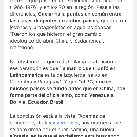
entre lo que pasó en la revolución cultural China
(1966-1976) y en los 70 en la región. Pese a las
diferencias,
Guelar halla puntos en común entre
las clases dirigentes de ambos países
, que fueron
jóvenes y protagonistas en aquellas épocas.
“Fueron los que hicieron el gran cambio
ideológico de abrir China y Sudamérica”,
reflexionó.
No obstante, lo que más le llama la atención de
ese parangón es que “
la matriz que triunfó en
Latinoamérica
es la de izquierda, salvo en
Colombia y Paraguay”. Y que
“el PC, que en
muchos países se fundó antes que en China, hoy
forma parte del oficialismo, como Venezuela,
Bolivia, Ecuador, Brasil”
.
La conclusión está a la vista: “Además del
comercio y de las
inversiones
, hay matrices que
se aproximan por el buen camino;
una nueva
síntesis, en la que el socialismo está buscando