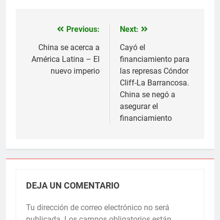
Previous:
Next:
Navegación
de
China se acerca a
Cayó el
América Latina – El
financiamiento para
entradas
nuevo imperio
las represas Cóndor
Cliff-La Barrancosa.
China se negó a
asegurar el
financiamiento
DEJA UN COMENTARIO
Tu dirección de correo electrónico no será
publicada.
Los campos obligatorios están