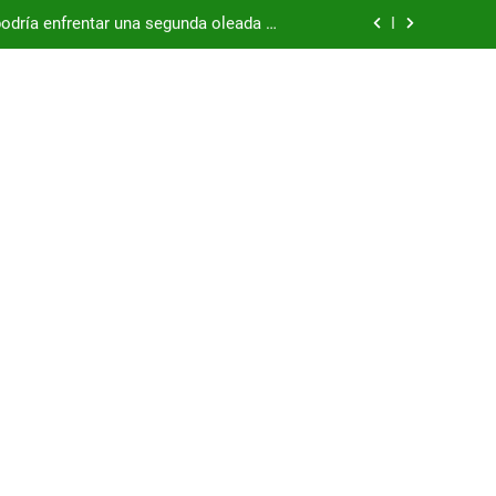
podría enfrentar una segunda oleada de
autos chinos
China supera los USD 100.000 millones
por las represas y tensiona con EE.UU.
/26, con China como principal mercado
podría enfrentar una segunda oleada de
autos chinos
China supera los USD 100.000 millones