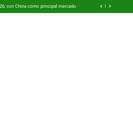
/26, con China como principal mercado
podría enfrentar una segunda oleada de
autos chinos
China supera los USD 100.000 millones
por las represas y tensiona con EE.UU.
/26, con China como principal mercado
podría enfrentar una segunda oleada de
autos chinos
China supera los USD 100.000 millones