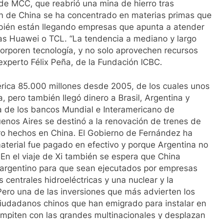
a de MCC, que reabrió una mina de hierro tras
ión de China se ha concentrado en materias primas que
bién están llegando empresas que apunta a atender
cas Huawei o TCL. “La tendencia a mediano y largo
corporen tecnología, y no solo aprovechen recursos
 experto Félix Peña, de la Fundación ICBC.
rica 85.000 millones desde 2005, de los cuales unos
 pero también llegó dinero a Brasil, Argentina y
a de los bancos Mundial e Interamericano de
Buenos Aires se destinó a la renovación de trenes de
ro hechos en China. El Gobierno de Fernández ha
material fue pagado en efectivo y porque Argentina no
. En el viaje de Xi también se espera que China
o argentino para que sean ejecutados por empresas
 centrales hidroeléctricas y una nuclear y la
Pero una de las inversiones que más advierten los
 ciudadanos chinos que han emigrado para instalar en
mpiten con las grandes multinacionales y desplazan