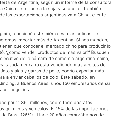
ferta de Argentina, según un informe de la consultora
 a China se reduce a la soja y su aceite. También
de las exportaciones argentinas va a China, cliente
min, reaccionó este miércoles a las críticas de
“Queremos importar más de Argentina. Si nos mandan,
 tienen que conocer el mercado chino para producir lo
tó: ‘¿cómo vender productos de más valor?’ Busquen
r ejecutivo de la cámara de comercio argentino-china,
 país sudamericano está vendiendo más aceites de
into y alas y garras de pollo, podría exportar más
rá a enviar caballos de polo. Este sábado, en
Xi Jinping, a Buenos Aires, unos 150 empresarios de su
hacer negocios.
cano por 11.391 millones, sobre todo aparatos
os químicos y vehículos. El 15% de las importaciones
jo de Brasil (26%). “Hace 20 años comprábamos de