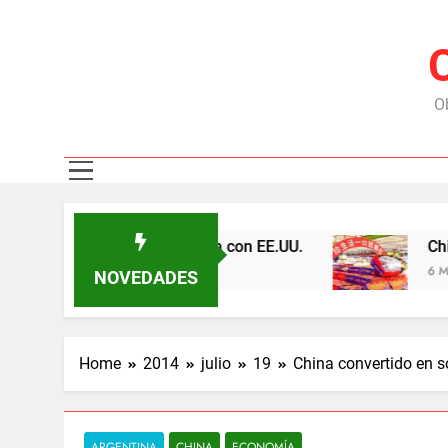
Ob
s represas y tensiona con EE.UU.
Chile export
6 Meses Ago
NOVEDADES
Home
2014
julio
19
China convertido en 
ARGENTINA
CHINA
ECONOMÍA