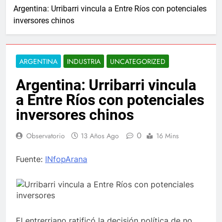
Argentina: Urribarri vincula a Entre Ríos con potenciales
inversores chinos
ARGENTINA
INDUSTRIA
UNCATEGORIZED
Argentina: Urribarri vincula
a Entre Ríos con potenciales
inversores chinos
0
Observatorio
13 Años Ago
16 Mins
Fuente:
INfopArana
El entrerriano ratificó la decisión política de no