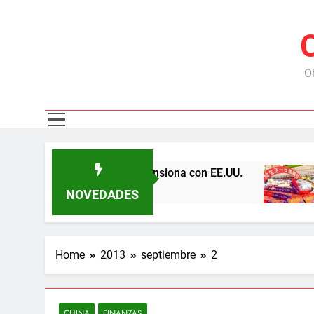
Ob
 las represas y tensiona con EE.UU.
Chile exp
6 Meses Ago
NOVEDADES
Home
2013
septiembre
2
CHINA
FINANZAS