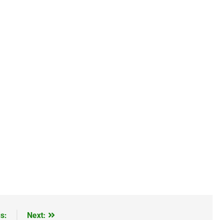
s:
Next: