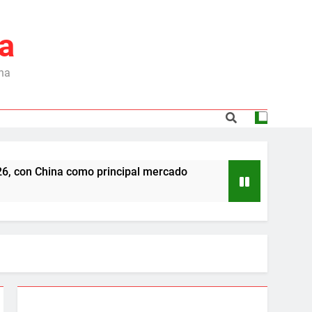
a
ina
a como principal mercado
Dependencia de Brasi
6 Meses Ago