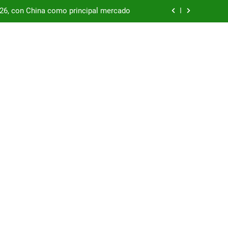
/26, con China como principal mercado
podría enfrentar una segunda oleada de
autos chinos
China supera los USD 100.000 millones
por las represas y tensiona con EE.UU.
/26, con China como principal mercado
podría enfrentar una segunda oleada de
autos chinos
China supera los USD 100.000 millones