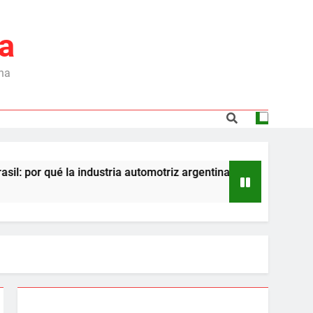
a
ina
é la industria automotriz argentina podría enfrentar una segu