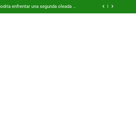
China supera los USD 100.000 millones
por las represas y tensiona con EE.UU.
/26, con China como principal mercado
podría enfrentar una segunda oleada de
autos chinos
China supera los USD 100.000 millones