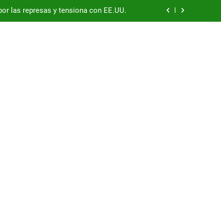
por las represas y tensiona con EE.UU.
/26, con China como principal mercado
podría enfrentar una segunda oleada de
autos chinos
China supera los USD 100.000 millones
por las represas y tensiona con EE.UU.
/26, con China como principal mercado
podría enfrentar una segunda oleada de
autos chinos
China supera los USD 100.000 millones