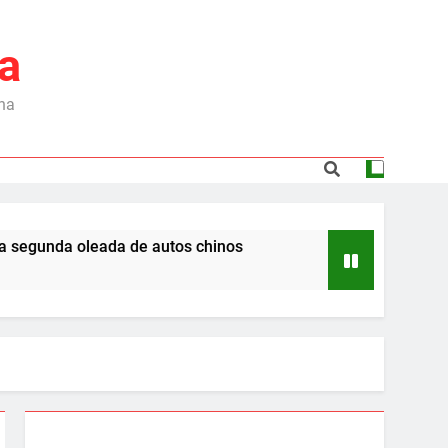
a
ina
a oleada de autos chinos
Desde 2008, el défi
6 Meses Ago