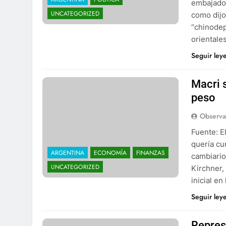
embajador
UNCATEGORIZED
como dijo
“chinodep
oriental
Seguir ley
Macri s
peso
Observa
Fuente: E
quería cu
ARGENTINA
ECONOMÍA
FINANZAS
cambiario
UNCATEGORIZED
Kirchner,
inicial e
Seguir ley
Repres