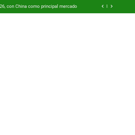
/26, con China como principal mercado
podría enfrentar una segunda oleada de
autos chinos
China supera los USD 100.000 millones
por las represas y tensiona con EE.UU.
/26, con China como principal mercado
podría enfrentar una segunda oleada de
autos chinos
China supera los USD 100.000 millones