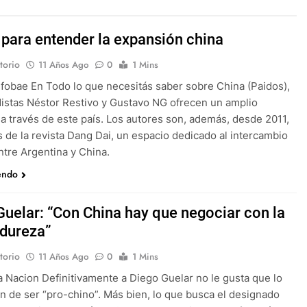
 para entender la expansión china
torio
11 Años Ago
0
1 Mins
nfobae En Todo lo que necesitás saber sobre China (Paidos),
distas Néstor Restivo y Gustavo NG ofrecen un amplio
 a través de este país. Los autores son, además, desde 2011,
s de la revista Dang Dai, un espacio dedicado al intercambio
entre Argentina y China.
endo
Guelar: “Con China hay que negociar con la
dureza”
torio
11 Años Ago
0
1 Mins
a Nacion Definitivamente a Diego Guelar no le gusta que lo
n de ser “pro-chino”. Más bien, lo que busca el designado