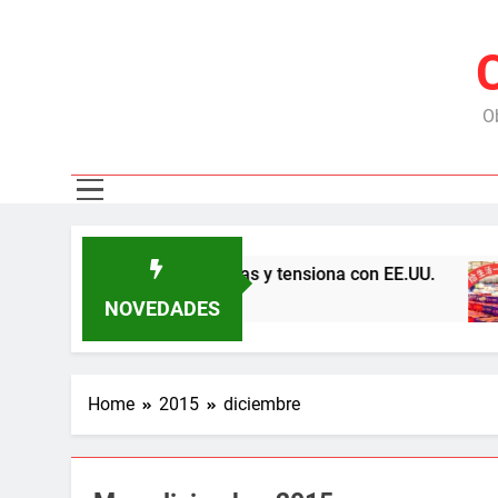
Ob
hina por las represas y tensiona con EE.UU.
Ch
6 
NOVEDADES
Home
2015
diciembre