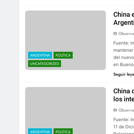
China 
Argent
Observa
Fuente: I
mantener 
ARGENTINA
POLÍTICA
del nuevo
UNCATEGORIZED
en Buenos
Seguir ley
China 
los in
Observa
Fuente: I
11 de Dic
ARGENTINA
POLÍTICA
Relacione