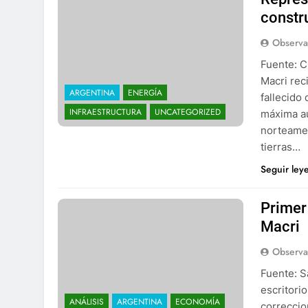
constr
Observa
Fuente: C
Macri reci
ARGENTINA
ENERGÍA
fallecido
INFRAESTRUCTURA
UNCATEGORIZED
máxima au
norteamer
tierras…
Seguir ley
Primer
Macri
Observa
Fuente: S
escritori
ANÁLISIS
ARGENTINA
ECONOMÍA
correccio