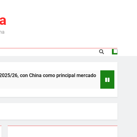
a
ina
on China como principal mercado
Dependencia 
6 Meses Ago