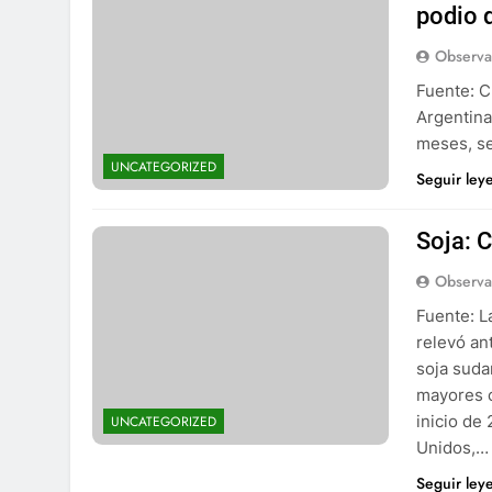
podio 
Observa
Fuente: C
Argentina
meses, se
UNCATEGORIZED
Seguir ley
Soja: 
Observa
Fuente: L
relevó an
soja suda
mayores c
inicio de
UNCATEGORIZED
Unidos,…
Seguir ley