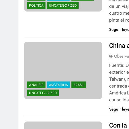
POLÍTICA
UNCATEGORIZED
de un via
cuatro me
pinta el r
Seguir ley
China 
Observa
Fuente: O
exterior 
Taiwan), 
ANÁLISIS
ARGENTINA
BRASIL
centrada 
América L
UNCATEGORIZED
consolid
Seguir ley
Con la