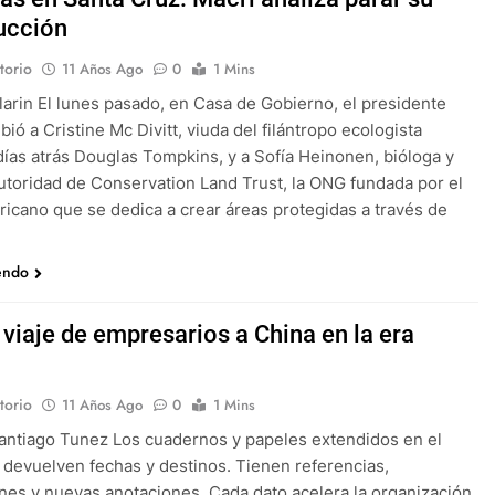
ucción
torio
11 Años Ago
0
1 Mins
larin El lunes pasado, en Casa de Gobierno, el presidente
bió a Cristine Mc Divitt, viuda del filántropo ecologista
 días atrás Douglas Tompkins, y a Sofía Heinonen, bióloga y
toridad de Conservation Land Trust, la ONG fundada por el
icano que se dedica a crear áreas protegidas a través de
endo
 viaje de empresarios a China en la era
torio
11 Años Ago
0
1 Mins
antiago Tunez Los cuadernos y papeles extendidos en el
o devuelven fechas y destinos. Tienen referencias,
nes y nuevas anotaciones. Cada dato acelera la organización