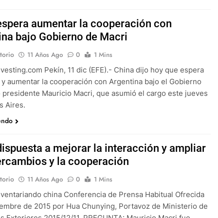
espera aumentar la cooperación con
ina bajo Gobierno de Macri
torio
11 Años Ago
0
1 Mins
nvesting.com Pekín, 11 dic (EFE).- China dijo hoy que espera
y aumentar la cooperación con Argentina bajo el Gobierno
 presidente Mauricio Macri, que asumió el cargo este jueves
 Aires.
endo
dispuesta a mejorar la interacción y ampliar
tercambios y la cooperación
torio
11 Años Ago
0
1 Mins
nventariando china Conferencia de Prensa Habitual Ofrecida
iembre de 2015 por Hua Chunying, Portavoz de Ministerio de
s Exteriores 2015/12/11. PREGUNTA: Mauricio Macri fue