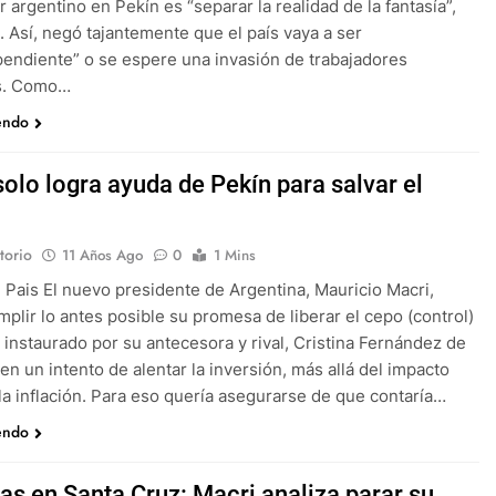
 argentino en Pekín es “separar la realidad de la fantasía”,
. Así, negó tajantemente que el país vaya a ser
endiente” o se espere una invasión de trabajadores
es. Como…
endo
olo logra ayuda de Pekín para salvar el
torio
11 Años Ago
0
1 Mins
l Pais El nuevo presidente de Argentina, Mauricio Macri,
mplir lo antes posible su promesa de liberar el cepo (control)
 instaurado por su antecesora y rival, Cristina Fernández de
 en un intento de alentar la inversión, más allá del impacto
n la inflación. Para eso quería asegurarse de que contaría…
endo
as en Santa Cruz: Macri analiza parar su