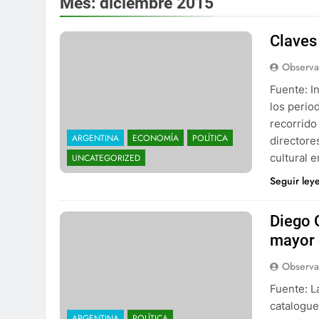
Mes:
diciembre 2015
Claves
Observa
Fuente: I
los perio
recorrido
ARGENTINA
ECONOMÍA
POLÍTICA
directore
cultural 
UNCATEGORIZED
Seguir ley
Diego 
mayor 
Observa
Fuente: L
catalogue
ARGENTINA
POLÍTICA