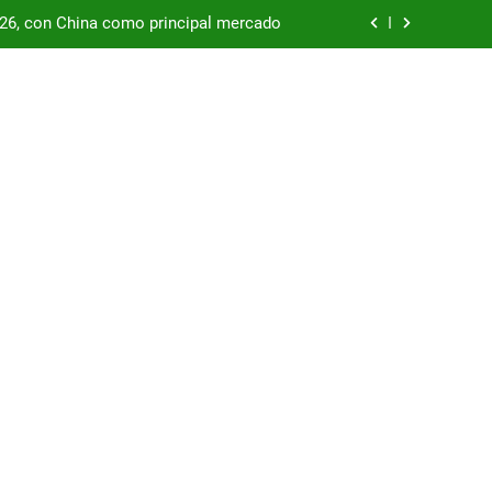
/26, con China como principal mercado
podría enfrentar una segunda oleada de
autos chinos
China supera los USD 100.000 millones
por las represas y tensiona con EE.UU.
/26, con China como principal mercado
podría enfrentar una segunda oleada de
autos chinos
China supera los USD 100.000 millones