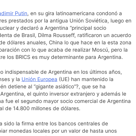
adimir Putin
, en su gira latinoamericana condonó a
s prestados por la antigua Unión Soviética, luego en
clear y declaró a Argentina “principal socio
denta de Brasil, Dilma Rousseff, ratificaron un acuerdo
 de dólares anuales, China lo que hace en la esta zona
aración con lo que acaba de realizar Moscú, pero la
tre los BRICS es muy determinante para Argentina.
o indispensable de Argentina en los últimos años,
nses y la
Unión Europea
(UE) han mantenido la
én detiene al “gigante asiático”?, que se ha
Argentina, el quinto inversor extranjero y además le
na fue el segundo mayor socio comercial de Argentina
al de 14.800 millones de dólares.
 sido la firma entre los bancos centrales de
biar monedas locales por un valor de hasta unos