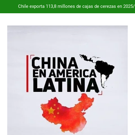
Chile exporta 113,8 millones de cajas de cerezas en 2025
Dependencia de Brasil: por qué la industria automotriz argentina 
Desde 2008, el déficit comercial acumulado de Argentina con 
Milei destraba el acuerdo con China 
Chile exporta 113,8 millones de cajas de cerezas en 2025
Dependencia de Brasil: por qué la industria automotriz argentina 
Desde 2008, el déficit comercial acumulado de Argentina con 