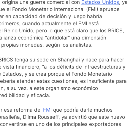
a) origina una guerra comercial con
Estados Unidos
, ya
e el Fondo Monetario Internacional (FMI) apruebe
gar en capacidad de decisión y luego habría
z primeros, cuando actualmente el FMI está
 Reino Unido, pero lo que está claro que los BRICS,
 alianza económica “antidolar” una dimensión
 propias monedas, según los analistas.
 BRICS tenga su sede en Shanghai y nace para hacer
vista financiero, “a los déficits de infraestructuras y
s Estados, y se crea porque el Fondo Monetario
debería atender estas cuestiones, es insuficiente para
an, a su vez, a este organismo económico
edibilidad y eficacia.
ir esa reforma del
FMI
que podría darle muchos
brasileña, Dilma Rousseff, ya advirtió que este nuevo
 convertirse en uno de los principales exportadores