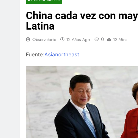
China cada vez con may
Latina
0
Observatorio
12 Años Ago
12 Mins
Fuente
:Asianortheast