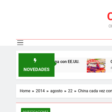
Ob
epresas y tensiona con EE.UU.
Chile exporta 1
6 Meses Ago
NOVEDADES
Home
2014
agosto
22
China cada vez con
INVESTIGACIONES